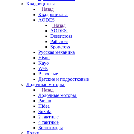
Квадроциклы
Назад
Квадроциклы
AODES
Назад
AODES
Desertcross
Pathcross
Sportcross
Русская механика
Hisun
Kayo
Wels
Взрослые
Детские и подростковые
Лодочные моторы
Назад
Лодочные моторы
Parsun
Hidea
Suzuki
2 тактные
4 тактные
Болотоходы
Лодки