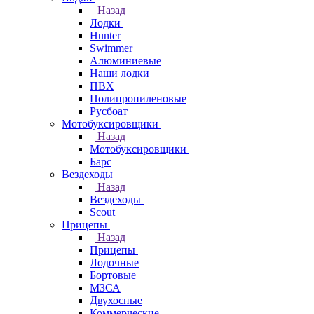
Назад
Лодки
Hunter
Swimmer
Алюминиевые
Наши лодки
ПВХ
Полипропиленовые
Русбоат
Мотобуксировщики
Назад
Мотобуксировщики
Барс
Вездеходы
Назад
Вездеходы
Scout
Прицепы
Назад
Прицепы
Лодочные
Бортовые
МЗСА
Двухосные
Коммерческие