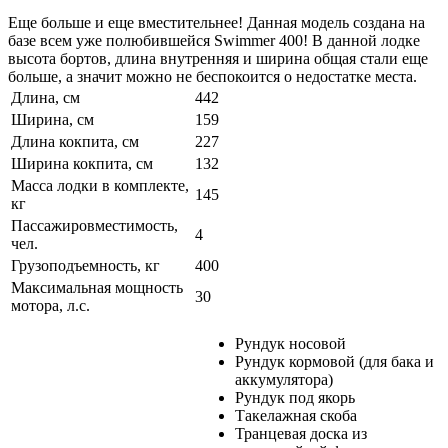
Еще больше и еще вместительнее! Данная модель создана на
базе всем уже полюбившейся Swimmer 400! В данной лодке
высота бортов, длина внутренняя и ширина общая стали еще
больше, а значит можно не беспокоится о недостатке места.
Длина, см
442
Ширина, см
159
Длина кокпита, см
227
Ширина кокпита, см
132
Масса лодки в комплекте,
145
кг
Пассажировместимость,
4
чел.
Грузоподъемность, кг
400
Максимальная мощность
30
мотора, л.с.
Рундук носовой
Рундук кормовой (для бака и
аккумулятора)
Рундук под якорь
Такелажная скоба
Транцевая доска из