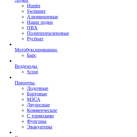
Лодки
Hunter
Swimmer
Алюминиевые
Наши лодки
ПВХ
Полипропиленовые
Русбоат
Мотобуксировщики
Барс
Вездеходы
Scout
Прицепы
Лодочные
Бортовые
МЗСА
Двухосные
Коммерческие
С тормозами
Фургоны
Эвакуаторы