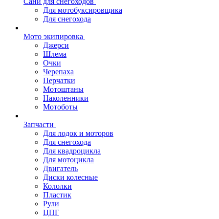
Сани для снегоходов
Для мотобуксировщика
Для снегохода
Мото экипировка
Джерси
Шлема
Очки
Черепаха
Перчатки
Мотоштаны
Наколенники
Мотоботы
Запчасти
Для лодок и моторов
Для снегохода
Для квадроцикла
Для мотоцикла
Двигатель
Диски колесные
Кололки
Пластик
Рули
ЦПГ