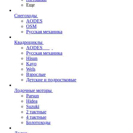
Еще
Снегоходы
AODES
OSM
Русская механика
Квадроциклы
AODES
Русская механика
Hisun
Kayo
Wels
Взрослые
Детские и подростковые
Лодочные моторы
Parsun
Hidea
Suzuki
2 тактные
4 тактные
Болотоходы