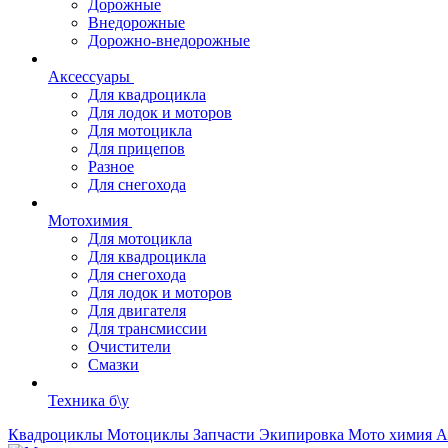
Дорожные
Внедорожные
Дорожно-внедорожные
Аксессуары
Для квадроцикла
Для лодок и моторов
Для мотоцикла
Для прицепов
Разное
Для снегохода
Мотохимия
Для мотоцикла
Для квадроцикла
Для снегохода
Для лодок и моторов
Для двигателя
Для трансмиссии
Очистители
Смазки
Техника б\у
Квадроциклы
Мотоциклы
Запчасти
Экипировка
Мото химия
А