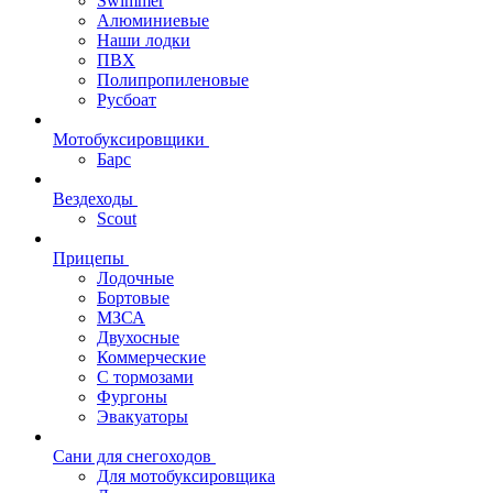
Swimmer
Алюминиевые
Наши лодки
ПВХ
Полипропиленовые
Русбоат
Мотобуксировщики
Барс
Вездеходы
Scout
Прицепы
Лодочные
Бортовые
МЗСА
Двухосные
Коммерческие
С тормозами
Фургоны
Эвакуаторы
Сани для снегоходов
Для мотобуксировщика