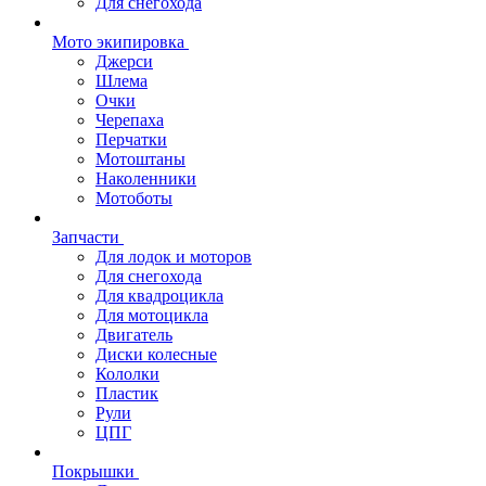
Для снегохода
Мото экипировка
Джерси
Шлема
Очки
Черепаха
Перчатки
Мотоштаны
Наколенники
Мотоботы
Запчасти
Для лодок и моторов
Для снегохода
Для квадроцикла
Для мотоцикла
Двигатель
Диски колесные
Кололки
Пластик
Рули
ЦПГ
Покрышки