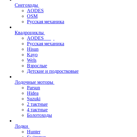
Снегоходы
AODES
OSM
Русская механика
Квадроциклы
AODES
Русская механика
Hisun
Kayo
Wels
Взрослые
Детские и подростковые
Лодочные моторы
Parsun
Hidea
Suzuki
2 тактные
4 тактные
Болотоходы
Лодки
Hunter