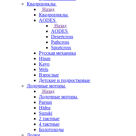
Квадроциклы
Назад
Квадроциклы
AODES
Назад
AODES
Desertcross
Pathcross
Sportcross
Русская механика
Hisun
Kayo
Wels
Взрослые
Детские и подростковые
Лодочные моторы
Назад
Лодочные моторы
Parsun
Hidea
Suzuki
2 тактные
4 тактные
Болотоходы
Лодки