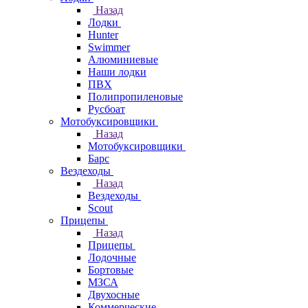
Назад
Лодки
Hunter
Swimmer
Алюминиевые
Наши лодки
ПВХ
Полипропиленовые
Русбоат
Мотобуксировщики
Назад
Мотобуксировщики
Барс
Вездеходы
Назад
Вездеходы
Scout
Прицепы
Назад
Прицепы
Лодочные
Бортовые
МЗСА
Двухосные
Коммерческие