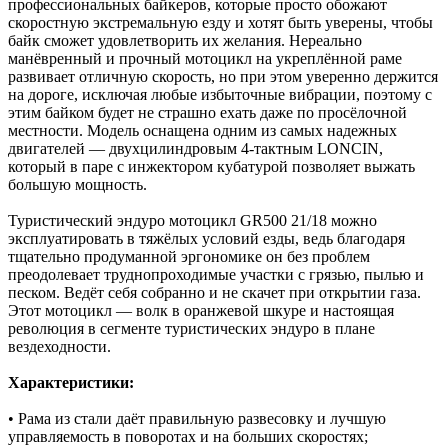
профессиональных байкеров, которые просто обожают
скоростную экстремальную езду и хотят быть уверены, чтобы
байк сможет удовлетворить их желания. Нереально
манёвренный и прочный мотоцикл на укреплённой раме
развивает отличную скорость, но при этом уверенно держится
на дороге, исключая любые избыточные вибрации, поэтому с
этим байком будет не страшно ехать даже по просёлочной
местности. Модель оснащена одним из самых надежных
двигателей — двухцилиндровым 4-тактным LONCIN,
который в паре с инжектором кубатурой позволяет выжать
большую мощность.
Туристический эндуро мотоцикл GR500 21/18 можно
эксплуатировать в тяжёлых условий езды, ведь благодаря
тщательно продуманной эргономике он без проблем
преодолевает труднопроходимые участки с грязью, пылью и
песком. Ведёт себя собранно и не скачет при открытии газа.
Этот мотоцикл — волк в оранжевой шкуре и настоящая
революция в сегменте туристических эндуро в плане
вездеходности.
Характеристики:
• Рама из стали даёт правильную развесовку и лучшую
управляемость в поворотах и на больших скоростях;