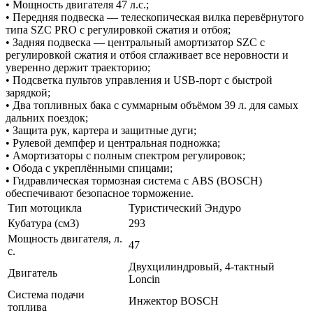
• Мощность двигателя 47 л.с.;
• Передняя подвеска — телескопическая вилка перевёрнутого
типа SZC PRO с регулировкой сжатия и отбоя;
• Задняя подвеска — центральный амортизатор SZC с
регулировкой сжатия и отбоя сглаживает все неровности и
уверенно держит траекторию;
• Подсветка пультов управления и USB-порт с быстрой
зарядкой;
• Два топливных бака с суммарным объёмом 39 л. для самых
дальних поездок;
• Защита рук, картера и защитные дуги;
• Рулевой демпфер и центральная подножка;
• Амортизаторы с полным спектром регулировок;
• Обода с укреплёнными спицами;
• Гидравлическая тормозная система с ABS (BOSCH)
обеспечивают безопасное торможение.
Тип мотоцикла
Туристический Эндуро
Кубатура (см3)
293
Мощность двигателя, л.
47
с.
Двухцилиндровый, 4-тактный
Двигатель
Loncin
Система подачи
Инжектор BOSCH
топлива