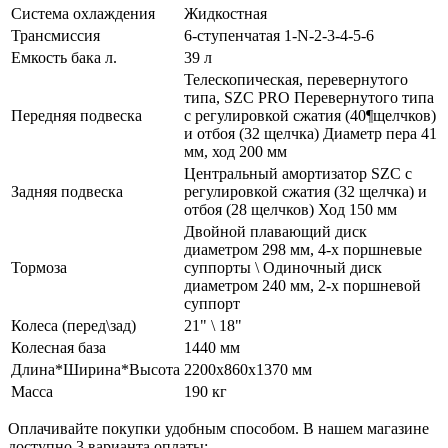
Система охлаждения
Жидкостная
Трансмиссия
6-ступенчатая 1-N-2-3-4-5-6
Емкость бака л.
39 л
Телескопическая, перевернутого
типа, SZC PRO Перевернутого типа
Передняя подвеска
с регулировкой сжатия (40¶щелчков)
и отбоя (32 щелчка) Диаметр пера 41
мм, ход 200 мм
Центральный амортизатор SZC с
Задняя подвеска
регулировкой сжатия (32 щелчка) и
отбоя (28 щелчков) Ход 150 мм
Двойной плавающий диск
диаметром 298 мм, 4-х поршневые
Тормоза
суппорты \ Одиночный диск
диаметром 240 мм, 2-х поршневой
суппорт
Колеса (перед\зад)
21" \ 18"
Колесная база
1440 мм
Длина*Ширина*Высота
2200х860х1370 мм
Масса
190 кг
Оплачивайте покупки удобным способом. В нашем магазине
доступно 3 варианта оплаты: