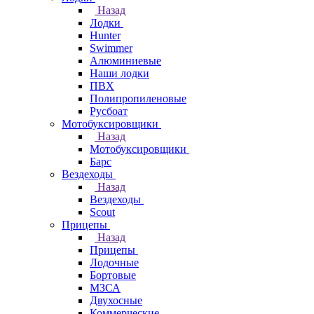
Назад
Лодки
Hunter
Swimmer
Алюминиевые
Наши лодки
ПВХ
Полипропиленовые
Русбоат
Мотобуксировщики
Назад
Мотобуксировщики
Барс
Вездеходы
Назад
Вездеходы
Scout
Прицепы
Назад
Прицепы
Лодочные
Бортовые
МЗСА
Двухосные
Коммерческие