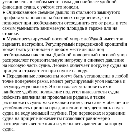
установлены в любом месте рамы для наиболее удобной
фиксации судна, с учётом его модели.
● Оцинкованное съёмное дышло из стального замкнутого
профиля установлено на болтовых соединениях, что
позволяет при необходимости отсоединить его от рамы и тем
самым уменьшить занимаемую площадь в гараже или на
стоянке.
● Мультирегулируемый носовой упор с лебёдкой имеет три
варианта настройки. Регулируемый передвижной кронштейн
может быть установлен в любом месте дышла под
необходимым наклоном. Двойной поворотный носовой упор
распределяет горизонтальную нагрузку и снижает давление
на носовую часть судна. Лебёдка облегчает погрузку судна на
прицеп и страхует его при спуске на воду.
● Передвижные ложементы могут быть установлены в любой
точке поперечен рамы, имеют регулируемый угол наклона и
регулируемую высоту. Это позволяет установить их в
наиболее удобное положение под угол килеватости судна,
избежать давления на продольные реданы, а также
расположить судно максимально низко, тем самым обеспечить
устойчивость прицепа при движении и осуществлять спуск
судна на воду меньшей глубине. При перевозках и хранении
судна на прицепе ложементы позволяют равномерно
распределить вес техники и уменьшить давление на корпус
судна.