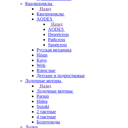
Квадроциклы
Назад
Квадроциклы
AODES
Назад
AODES
Desertcross
Pathcross
Sportcross
Русская механика
Hisun
Kayo
Wels
Взрослые
Детские и подростковые
Лодочные моторы
Назад
Лодочные моторы
Parsun
Hidea
Suzuki
2 тактные
4 тактные
Болотоходы
Лодки