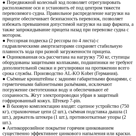
● Передвижной колесный ход позволяет отрегулировать
расположение оси и установить её под центром тяжести
перевозимого судна. Правильное распределение нагрузки на
прицепе обеспечивает безопасность перевозок, позволяет
избежать превышения допустимой нагрузки на шар фаркопа, а
также запрокидывание прицепа назад при перевозке судна с
мотором.
● Рессорная подвеска (2 рессоры по 4 листа) с
гидравлическими амортизаторами сохраняет стабильную
плавность хода при разной загруженности прицепа.
● Оцинкованная ось рассчитана на нагрузку 750 кг, ступицы
оборудованы защитными колпаками, подшипники не требуют
дополнительной смазки и регулировки на протяжении всего
срока службы. Производство AL-KO Kober (Германия).
● Съёмные кронштейны с задними габаритными фонарями, с
герметичными байонетными разъёмами, исключают
погружение светотехники воду и обеспечивают её
сохранность. Жгут электропроводки убран в защитный
гофрированный кожух. Штекер 7-pin.
● В базовую комплектацию входят: сцепное устройство (750
кг), страховочные цепи (2 шт.), съёмная подставка дышла (1
шт.), держатель штекера (1 шт.), противооткатные упоры (2
шт.).
● Антикоррозийное покрытие горячим цинкованием
существенно эффективнее цинкового напыления или краски.