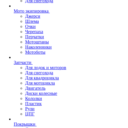
Для снегохода
Мото экипировка
Джерси
Шлема
Очки
Черепаха
Перчатки
Мотоштаны
Наколенники
Мотоботы
Запчасти
Для лодок и моторов
Для снегохода
Для квадроцикла
Для мотоцикла
Двигатель
Диски колесные
Кололки
Пластик
Рули
ЦПГ
Покрышки