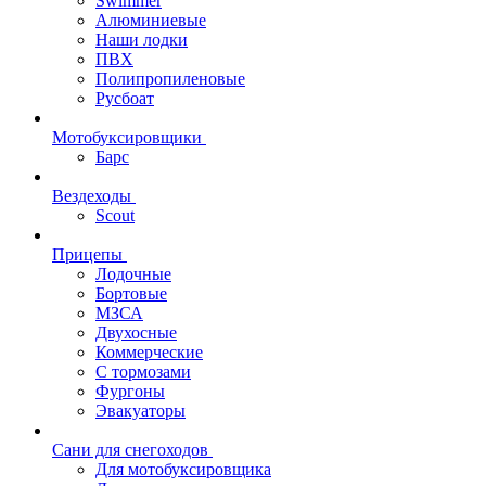
Swimmer
Алюминиевые
Наши лодки
ПВХ
Полипропиленовые
Русбоат
Мотобуксировщики
Барс
Вездеходы
Scout
Прицепы
Лодочные
Бортовые
МЗСА
Двухосные
Коммерческие
С тормозами
Фургоны
Эвакуаторы
Сани для снегоходов
Для мотобуксировщика