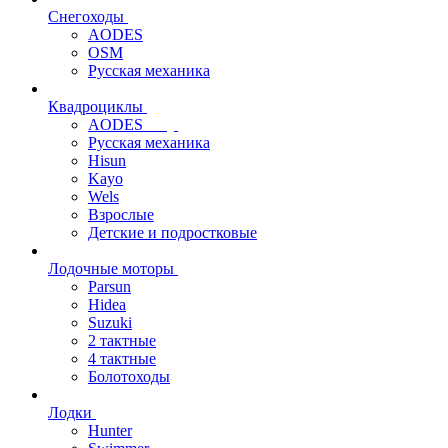
Снегоходы
AODES
OSM
Русская механика
Квадроциклы
AODES
Русская механика
Hisun
Kayo
Wels
Взрослые
Детские и подростковые
Лодочные моторы
Parsun
Hidea
Suzuki
2 тактные
4 тактные
Болотоходы
Лодки
Hunter