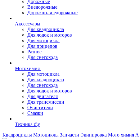
Дорожные
Внедорожные
Дорожно-внедорожные
Аксессуары
Для квадроцикла
Для лодок и моторов
Для мотоцикла
Для прицепов
Разное
Для снегохода
Мотохимия
Для мотоцикла
Для квадроцикла
Для снегохода
Для лодок и моторов
Для двигателя
Для трансмиссии
Очистители
Смазки
Техника б\у
Квадроциклы
Мотоциклы
Запчасти
Экипировка
Мото химия
А