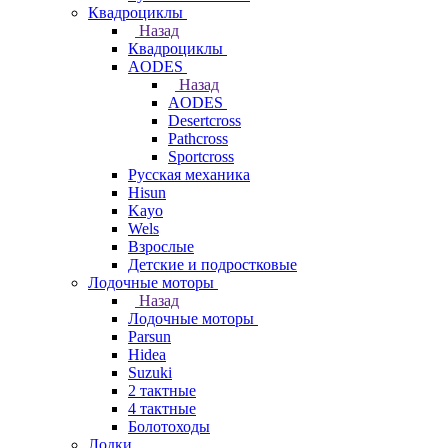
Квадроциклы
Назад
Квадроциклы
AODES
Назад
AODES
Desertcross
Pathcross
Sportcross
Русская механика
Hisun
Kayo
Wels
Взрослые
Детские и подростковые
Лодочные моторы
Назад
Лодочные моторы
Parsun
Hidea
Suzuki
2 тактные
4 тактные
Болотоходы
Лодки