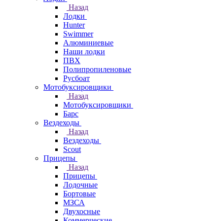
Назад
Лодки
Hunter
Swimmer
Алюминиевые
Наши лодки
ПВХ
Полипропиленовые
Русбоат
Мотобуксировщики
Назад
Мотобуксировщики
Барс
Вездеходы
Назад
Вездеходы
Scout
Прицепы
Назад
Прицепы
Лодочные
Бортовые
МЗСА
Двухосные
Коммерческие