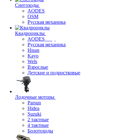
Снегоходы
AODES
OSM
Русская механика
Квадроциклы
AODES
Русская механика
Hisun
Kayo
Wels
Взрослые
Детские и подростковые
Лодочные моторы
Parsun
Hidea
Suzuki
2 тактные
4 тактные
Болотоходы