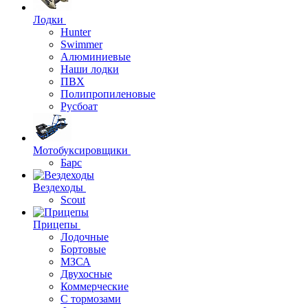
Лодки
Hunter
Swimmer
Алюминиевые
Наши лодки
ПВХ
Полипропиленовые
Русбоат
Мотобуксировщики
Барс
Вездеходы
Scout
Прицепы
Лодочные
Бортовые
МЗСА
Двухосные
Коммерческие
С тормозами