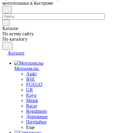
мототехники в Костроме
Каталог
По всему сайту
По каталогу
Каталог
Мотоциклы
Ataki
BSE
FUEGO
GR
Kayo
Minsk
Racer
Regulmoto
Дорожные
Питбайки
Еще