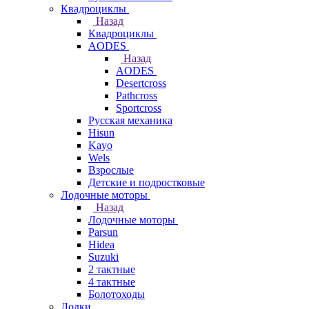
Квадроциклы
Назад
Квадроциклы
AODES
Назад
AODES
Desertcross
Pathcross
Sportcross
Русская механика
Hisun
Kayo
Wels
Взрослые
Детские и подростковые
Лодочные моторы
Назад
Лодочные моторы
Parsun
Hidea
Suzuki
2 тактные
4 тактные
Болотоходы
Лодки