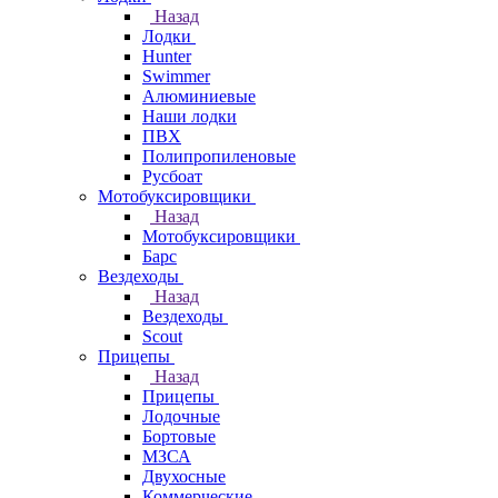
Назад
Лодки
Hunter
Swimmer
Алюминиевые
Наши лодки
ПВХ
Полипропиленовые
Русбоат
Мотобуксировщики
Назад
Мотобуксировщики
Барс
Вездеходы
Назад
Вездеходы
Scout
Прицепы
Назад
Прицепы
Лодочные
Бортовые
МЗСА
Двухосные
Коммерческие