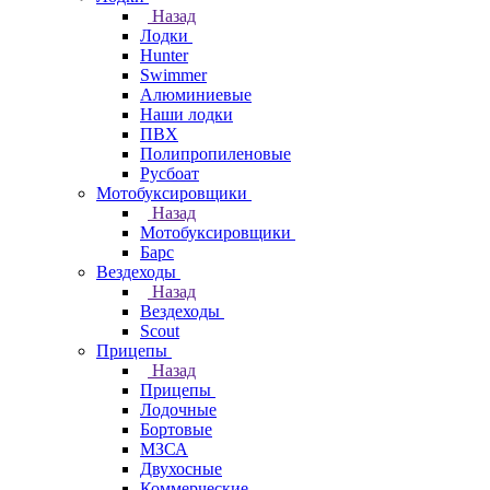
Назад
Лодки
Hunter
Swimmer
Алюминиевые
Наши лодки
ПВХ
Полипропиленовые
Русбоат
Мотобуксировщики
Назад
Мотобуксировщики
Барс
Вездеходы
Назад
Вездеходы
Scout
Прицепы
Назад
Прицепы
Лодочные
Бортовые
МЗСА
Двухосные
Коммерческие