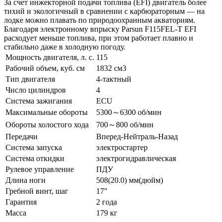
За счет инжекторной подачи топлива (EFI) двигатель более
тихий и экологичный в сравнении с карбюраторным — на
лодке можно плавать по природоохранным акваториям.
Благодаря электронному впрыску Parsun F115FEL-T EFI
расходует меньше топлива, при этом работает плавно и
стабильно даже в холодную погоду.
Мощность двигателя, л. с.
115
Рабочий объем, куб. см
1832 см3
Тип двигателя
4-тактный
Число цилиндров
4
Система зажигания
ECU
Максимальные обороты
5300～6300 об/мин
Обороты холостого хода
700～800 об/мин
Передачи
Вперед-Нейтраль-Назад
Система запуска
электростартер
Система откидки
электрогидравлическая
Рулевое управление
ПДУ
Длина ноги
508(20.0) мм(дюйм)
Гребной винт, шаг
17″
Гарантия
2 года
Масса
179 кг