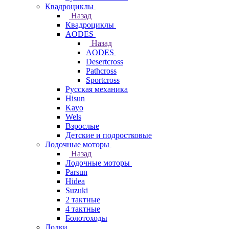
Квадроциклы
Назад
Квадроциклы
AODES
Назад
AODES
Desertcross
Pathcross
Sportcross
Русская механика
Hisun
Kayo
Wels
Взрослые
Детские и подростковые
Лодочные моторы
Назад
Лодочные моторы
Parsun
Hidea
Suzuki
2 тактные
4 тактные
Болотоходы
Лодки