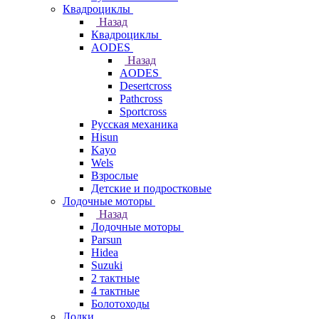
Квадроциклы
Назад
Квадроциклы
AODES
Назад
AODES
Desertcross
Pathcross
Sportcross
Русская механика
Hisun
Kayo
Wels
Взрослые
Детские и подростковые
Лодочные моторы
Назад
Лодочные моторы
Parsun
Hidea
Suzuki
2 тактные
4 тактные
Болотоходы
Лодки