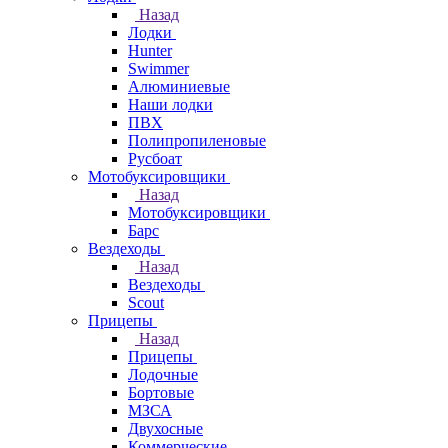
Назад
Лодки
Hunter
Swimmer
Алюминиевые
Наши лодки
ПВХ
Полипропиленовые
Русбоат
Мотобуксировщики
Назад
Мотобуксировщики
Барс
Вездеходы
Назад
Вездеходы
Scout
Прицепы
Назад
Прицепы
Лодочные
Бортовые
МЗСА
Двухосные
Коммерческие