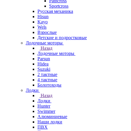
Pathcross
Sportcross
Русская механика
Hisun
Kayo
Wels
Взрослые
Детские и подростковые
Лодочные моторы
Назад
Лодочные моторы
Parsun
Hidea
Suzuki
2 тактные
4 тактные
Болотоходы
Лодки
Назад
Лодки
Hunter
Swimmer
Алюминиевые
Наши лодки
ПВХ