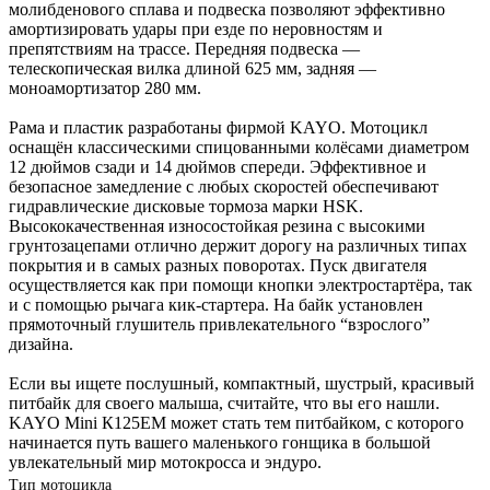
молибденового сплава и подвеска позволяют эффективно
амортизировать удары при езде по неровностям и
препятствиям на трассе. Передняя подвеска —
телескопическая вилка длиной 625 мм, задняя —
моноамортизатор 280 мм.
Рама и пластик разработаны фирмой KAYO. Мотоцикл
оснащён классическими спицованными колёсами диаметром
12 дюймов сзади и 14 дюймов спереди. Эффективное и
безопасное замедление с любых скоростей обеспечивают
гидравлические дисковые тормоза марки HSK.
Высококачественная износостойкая резина с высокими
грунтозацепами отлично держит дорогу на различных типах
покрытия и в самых разных поворотах. Пуск двигателя
осуществляется как при помощи кнопки электростартёра, так
и с помощью рычага кик-стартера. На байк установлен
прямоточный глушитель привлекательного “взрослого”
дизайна.
Если вы ищете послушный, компактный, шустрый, красивый
питбайк для своего малыша, считайте, что вы его нашли.
KAYO Mini К125EM может стать тем питбайком, с которого
начинается путь вашего маленького гонщика в большой
увлекательный мир мотокросса и эндуро.
Тип мотоцикла