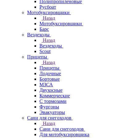
Полипропиленовые
Русбоат
Мотобуксировщики
Назад
Мотобуксировщики
Барс
Вездеходы
Назад
Вездеходы
Scout
Прицепы
Назад
Прицепы
Лодочные
Бортовые
МЗСА
Двухосные
Коммерческие
С тормозами
Фургоны
Эвакуаторы
Сани для снегоходов
Назад
Сани для снегоходов
Для мотобуксировщика