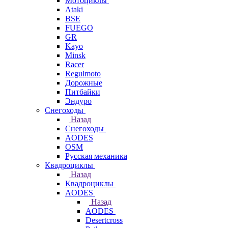
Мотоциклы
Ataki
BSE
FUEGO
GR
Kayo
Minsk
Racer
Regulmoto
Дорожные
Питбайки
Эндуро
Снегоходы
Назад
Снегоходы
AODES
OSM
Русская механика
Квадроциклы
Назад
Квадроциклы
AODES
Назад
AODES
Desertcross