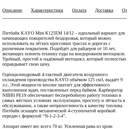
Описание
Характеристики
Оплата
Доставка
От
Питбайк KAYO Mini К125EM 14/12 – идеальный вариант для
начинающих покорителей бездорожья, который можно
использовать на лёгких кроссовых трассах и дорогах с
различным покрытием. Подойдёт для райдеров от 10 лет,
желающих освоить технику езды на внедорожном мотоцикле.
Удобный, простой и надёжный мотоцикл, который полностью
оправдывает свою цену.
Одноцилиндровый 4-тактный двигатель воздушного
охлаждения производства KAYO объёмом 125 см3, выдаёт 9
л.с. Этой мощности вполне хватает для эффективного
выполнения задач, поставленных перед байком. Карбюратор
NIBBI PE19 обеспечивает бесперебойную работу техники в
самых жёстких условиях эксплуатации, простоту и лёгкость в
обслуживании, а также неприхотливость к качеству топлива.
Питбайк оснащён механической 4-ступенчатой коробкой
передач с формулой “N-1-2-3-4”.
Аппарат имеет вес всего 70 кг. Усиленная рама из хром-