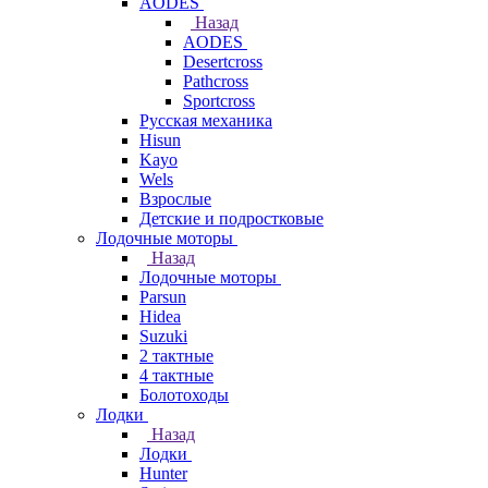
AODES
Назад
AODES
Desertcross
Pathcross
Sportcross
Русская механика
Hisun
Kayo
Wels
Взрослые
Детские и подростковые
Лодочные моторы
Назад
Лодочные моторы
Parsun
Hidea
Suzuki
2 тактные
4 тактные
Болотоходы
Лодки
Назад
Лодки
Hunter