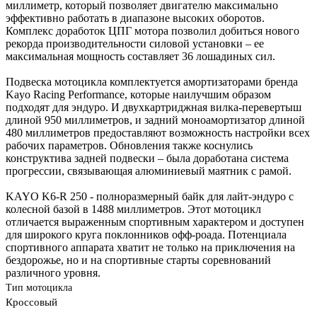
миллиметр, который позволяет двигателю максимально
эффективно работать в диапазоне высоких оборотов.
Комплекс доработок ЦПГ мотора позволил добиться нового
рекорда производительности силовой установки – ее
максимальная мощность составляет 36 лошадиных сил.
Подвеска мотоцикла комплектуется амортизаторами бренда
Kayo Racing Performance, которые наилучшим образом
подходят для эндуро. И двухкартриджная вилка-перевертыш
длиной 950 миллиметров, и задний моноамортизатор длиной
480 миллиметров предоставляют возможность настройки всех
рабочих параметров. Обновления также коснулись
конструктива задней подвески – была доработана система
прогрессии, связывающая алюминиевый маятник с рамой.
KAYO K6-R 250 - полноразмерный байк для лайт-эндуро с
колесной базой в 1488 миллиметров. Этот мотоцикл
отличается выраженным спортивным характером и доступен
для широкого круга поклонников офф-роада. Потенциала
спортивного аппарата хватит не только на приключения на
бездорожье, но и на спортивные старты соревнований
различного уровня.
Тип мотоцикла
Кроссовый