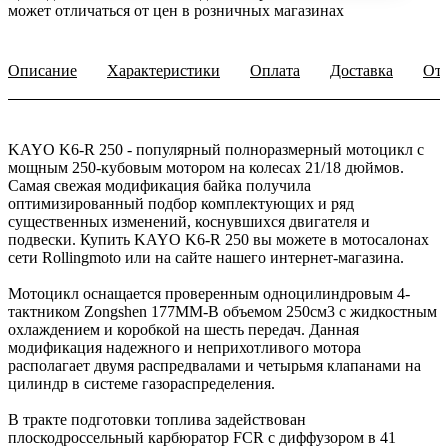
может отличаться от цен в розничных магазинах
Описание
Характеристики
Оплата
Доставка
От
KAYO K6-R 250 - популярный полноразмерный мотоцикл с
мощным 250-кубовым мотором на колесах 21/18 дюймов.
Самая свежая модификация байка получила
оптимизированный подбор комплектующих и ряд
существенных изменений, коснувшихся двигателя и
подвески. Купить KAYO K6-R 250 вы можете в мотосалонах
сети Rollingmoto или на сайте нашего интернет-магазина.
Мотоцикл оснащается проверенным одноцилиндровым 4-
тактником Zongshen 177MM-B объемом 250см3 с жидкостным
охлаждением и коробкой на шесть передач. Данная
модификация надежного и неприхотливого мотора
располагает двумя распредвалами и четырьмя клапанами на
цилиндр в системе газораспределения.
В тракте подготовки топлива задействован
плоскодроссельный карбюратор FCR с диффузором в 41