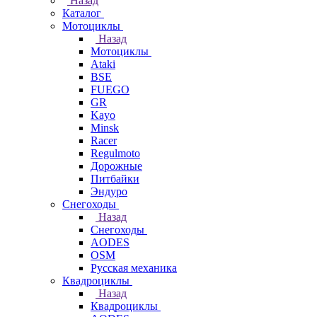
Назад
Каталог
Мотоциклы
Назад
Мотоциклы
Ataki
BSE
FUEGO
GR
Kayo
Minsk
Racer
Regulmoto
Дорожные
Питбайки
Эндуро
Снегоходы
Назад
Снегоходы
AODES
OSM
Русская механика
Квадроциклы
Назад
Квадроциклы