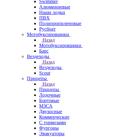
Swimmer
Алюминиевые
Наши лодки
ПВХ
Полипропиленовые
Русбоат
Мотобуксировщики
Назад
Мотобуксировщики
Барс
Вездеходы
Назад
Вездеходы
Scout
Прицепы
Назад
Прицепы
Лодочные
Бортовые
МЗСА
Двухосные
Коммерческие
С тормозами
Фургоны
Эвакуаторы