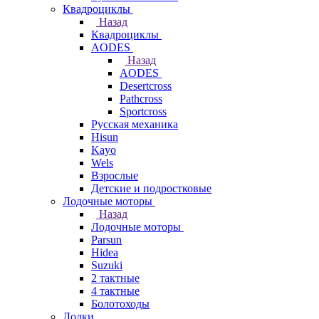
Квадроциклы
Назад
Квадроциклы
AODES
Назад
AODES
Desertcross
Pathcross
Sportcross
Русская механика
Hisun
Kayo
Wels
Взрослые
Детские и подростковые
Лодочные моторы
Назад
Лодочные моторы
Parsun
Hidea
Suzuki
2 тактные
4 тактные
Болотоходы
Лодки