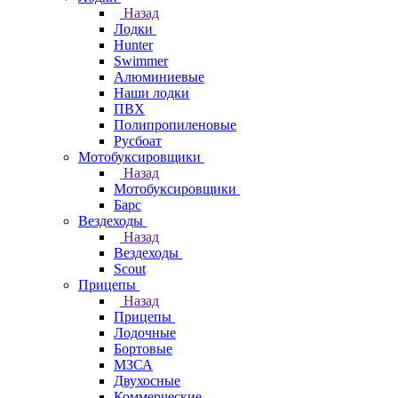
Назад
Лодки
Hunter
Swimmer
Алюминиевые
Наши лодки
ПВХ
Полипропиленовые
Русбоат
Мотобуксировщики
Назад
Мотобуксировщики
Барс
Вездеходы
Назад
Вездеходы
Scout
Прицепы
Назад
Прицепы
Лодочные
Бортовые
МЗСА
Двухосные
Коммерческие