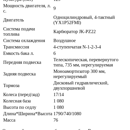
Мощность двигателя, л.
9
с.
Одноцилиндровый, 4-тактный
Двигатель
(YX1P52FMI)
Система подачи
Карбюратор JK-PZ22
топлива
Система охлаждения
Воздушное
Трансмиссия
4-ступенчатая N-1-2-3-4
Емкость бака л.
6
Телескопическая, перевернутого
Передняя подвеска
типа, 735 мм, нерегулируемая
Моноамортизатор 300 мм,
Задняя подвеска
нерегулируемый
Дисковый гидравлический,
Тормоза
двухпоршневой
Колеса (перед\зад)
17/14
Колесная база
1 080
Высота по седлу
1 080
Длина*Ширина*Высота
1790/740/1080
Масса
76