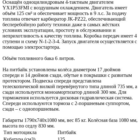
Оснащён одноцилиндровым 4-тактным двигателем
YX1P53FMI с воздушным охлаждением. Двигатель имеет
объём 125 см³ и обеспечивает мощность в 9 л.с. За подачу
топлива отвечает карбюратор JK-PZ22, обеспечивающий
бесперебойную работу техники даже в самых жёстких
условиях эксплуатации, простоту в обслуживании и
неприхотливость к качеству топлива. Коробка передач имеет 4
ступени и схему N-1-2-3-4. Запуск двигателя осуществляется с
помощью электростартера.
Объём топливного бака 6 литров.
На питбайк установлены колёса диаметром 17 дюймов
спереди и 14 дюймов сзади, обутые в покрышки с развитым
протектором. Подвеска спереди представлена
телескопической вилкой перевёрнутого типа длиной 735 мм, а
сзади используется моноамортизатор длиной 300 мм. Для
торможения используется дисковая гидравлическая система.
Спереди используются тормоза с 2-поршневым суппортом,
сзади – с однопоршневым.
Габариты 1790х740х1080 мм, вес 85 кг. Колёсная база 1080 мм,
высота по седлу 830 мм.
Тип мотоцикла
Питбайк
Кубатура (см3)
125