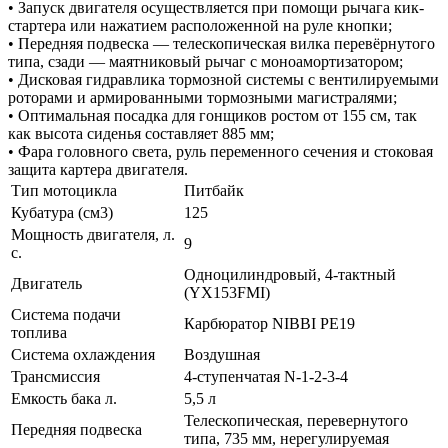
• Запуск двигателя осуществляется при помощи рычага кик-
стартера или нажатием расположенной на руле кнопки;
• Передняя подвеска — телескопическая вилка перевёрнутого
типа, сзади — маятниковый рычаг с моноамортизатором;
• Дисковая гидравлика тормозной системы с вентилируемыми
роторами и армированными тормозными магистралями;
• Оптимальная посадка для гонщиков ростом от 155 см, так
как высота сиденья составляет 885 мм;
• Фара головного света, руль переменного сечения и стоковая
защита картера двигателя.
Тип мотоцикла
Питбайк
Кубатура (см3)
125
Мощность двигателя, л.
9
с.
Одноцилиндровый, 4-тактный
Двигатель
(YX153FMI)
Система подачи
Карбюратор NIBBI PE19
топлива
Система охлаждения
Воздушная
Трансмиссия
4-ступенчатая N-1-2-3-4
Емкость бака л.
5,5 л
Телескопическая, перевернутого
Передняя подвеска
типа, 735 мм, нерегулируемая