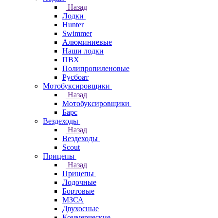
Назад
Лодки
Hunter
Swimmer
Алюминиевые
Наши лодки
ПВХ
Полипропиленовые
Русбоат
Мотобуксировщики
Назад
Мотобуксировщики
Барс
Вездеходы
Назад
Вездеходы
Scout
Прицепы
Назад
Прицепы
Лодочные
Бортовые
МЗСА
Двухосные
Коммерческие