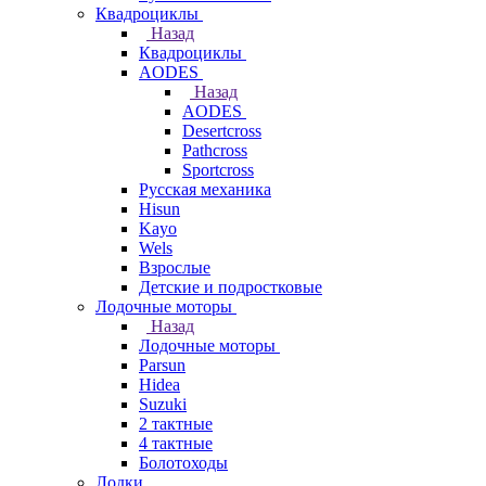
Квадроциклы
Назад
Квадроциклы
AODES
Назад
AODES
Desertcross
Pathcross
Sportcross
Русская механика
Hisun
Kayo
Wels
Взрослые
Детские и подростковые
Лодочные моторы
Назад
Лодочные моторы
Parsun
Hidea
Suzuki
2 тактные
4 тактные
Болотоходы
Лодки