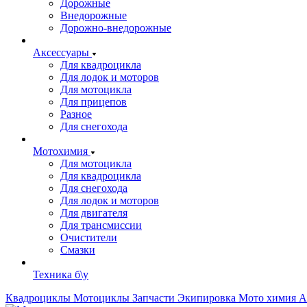
Дорожные
Внедорожные
Дорожно-внедорожные
Аксессуары
Для квадроцикла
Для лодок и моторов
Для мотоцикла
Для прицепов
Разное
Для снегохода
Мотохимия
Для мотоцикла
Для квадроцикла
Для снегохода
Для лодок и моторов
Для двигателя
Для трансмиссии
Очистители
Смазки
Техника б\у
Квадроциклы
Мотоциклы
Запчасти
Экипировка
Мото химия
А