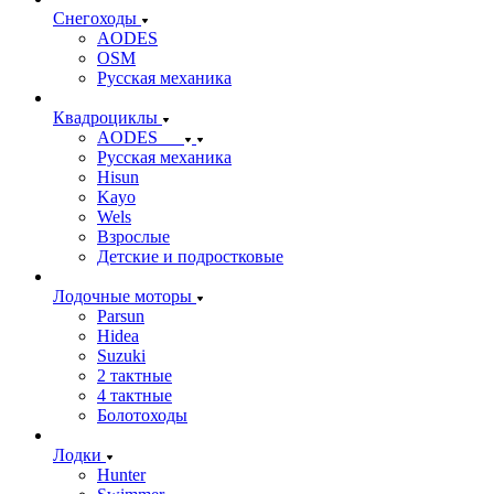
Снегоходы
AODES
OSM
Русская механика
Квадроциклы
AODES
Русская механика
Hisun
Kayo
Wels
Взрослые
Детские и подростковые
Лодочные моторы
Parsun
Hidea
Suzuki
2 тактные
4 тактные
Болотоходы
Лодки
Hunter