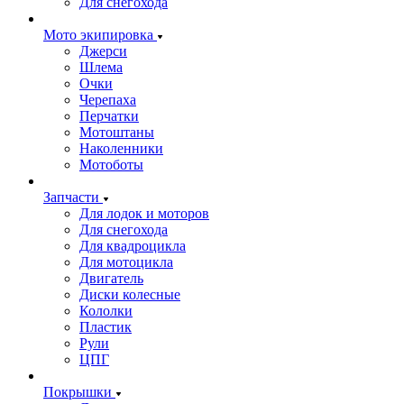
Для снегохода
Мото экипировка
Джерси
Шлема
Очки
Черепаха
Перчатки
Мотоштаны
Наколенники
Мотоботы
Запчасти
Для лодок и моторов
Для снегохода
Для квадроцикла
Для мотоцикла
Двигатель
Диски колесные
Кололки
Пластик
Рули
ЦПГ
Покрышки