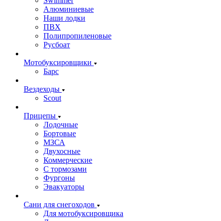
Swimmer
Алюминиевые
Наши лодки
ПВХ
Полипропиленовые
Русбоат
Мотобуксировщики
Барс
Вездеходы
Scout
Прицепы
Лодочные
Бортовые
МЗСА
Двухосные
Коммерческие
С тормозами
Фургоны
Эвакуаторы
Сани для снегоходов
Для мотобуксировщика