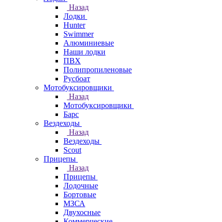
Назад
Лодки
Hunter
Swimmer
Алюминиевые
Наши лодки
ПВХ
Полипропиленовые
Русбоат
Мотобуксировщики
Назад
Мотобуксировщики
Барс
Вездеходы
Назад
Вездеходы
Scout
Прицепы
Назад
Прицепы
Лодочные
Бортовые
МЗСА
Двухосные
Коммерческие