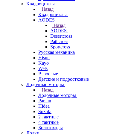
Квадроциклы
Назад
Квадроциклы
AODES
Назад
AODES
Desertcross
Pathcross
Sportcross
Русская механика
Hisun
Kayo
Wels
Взрослые
Детские и подростковые
Лодочные моторы
Назад
Лодочные моторы
Parsun
Hidea
Suzuki
2 тактные
4 тактные
Болотоходы
Лодки