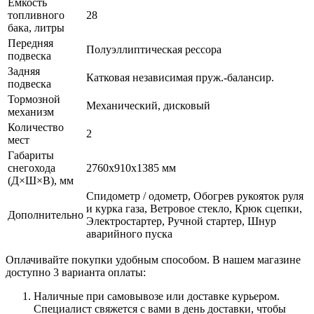
Емкость
топливного
28
бака, литры
Передняя
Полуэллиптическая рессора
подвеска
Задняя
Катковая независимая пруж.-балансир.
подвеска
Тормозной
Механический, дисковый
механизм
Количество
2
мест
Габариты
снегохода
2760х910х1385 мм
(Д×Ш×В), мм
Спидометр / одометр, Обогрев рукояток руля
и курка газа, Ветровое стекло, Крюк сцепки,
Дополнительно
Электростартер, Ручной стартер, Шнур
аварийного пуска
Оплачивайте покупки удобным способом. В нашем магазине
доступно 3 варианта оплаты:
Наличные при самовывозе или доставке курьером.
Специалист свяжется с вами в день доставки, чтобы