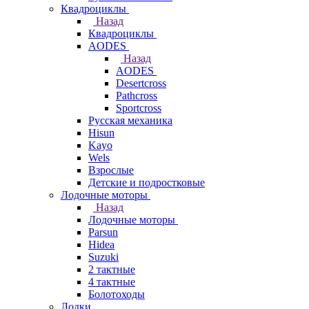
Квадроциклы
Назад
Квадроциклы
AODES
Назад
AODES
Desertcross
Pathcross
Sportcross
Русская механика
Hisun
Kayo
Wels
Взрослые
Детские и подростковые
Лодочные моторы
Назад
Лодочные моторы
Parsun
Hidea
Suzuki
2 тактные
4 тактные
Болотоходы
Лодки