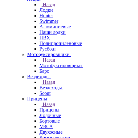
Назад
Лодки
Hunter
Swimmer
Алюминиевые
Наши лодки
ПВХ
Полипропиленовые
Русбоат
Мотобуксировщики
Назад
Мотобуксировщики
Барс
Вездеходы
Назад
Вездеходы
Scout
Прицепы
Назад
Прицепы
Лодочные
Бортовые
МЗСА
Двухосные
Коммерческие