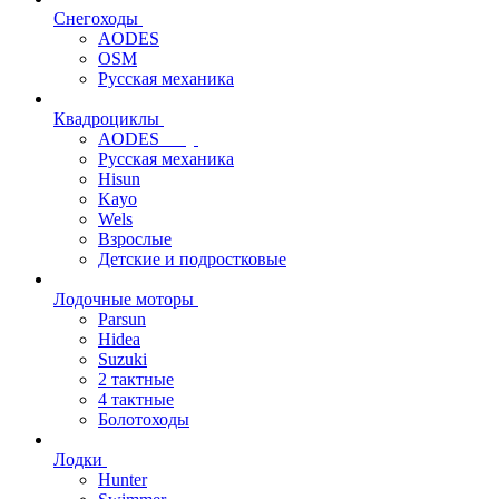
Снегоходы
AODES
OSM
Русская механика
Квадроциклы
AODES
Русская механика
Hisun
Kayo
Wels
Взрослые
Детские и подростковые
Лодочные моторы
Parsun
Hidea
Suzuki
2 тактные
4 тактные
Болотоходы
Лодки
Hunter