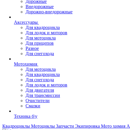
Дорожные
Внедорожные
Дорожно-внедорожные
Аксессуары
Для квадроцикла
Для лодок и моторов
Для мотоцикла
Для прицепов
Разное
Для снегохода
Мотохимия
Для мотоцикла
Для квадроцикла
Для снегохода
Для лодок и моторов
Для двигателя
Для трансмиссии
Очистители
Смазки
Техника б\у
Квадроциклы
Мотоциклы
Запчасти
Экипировка
Мото химия
А