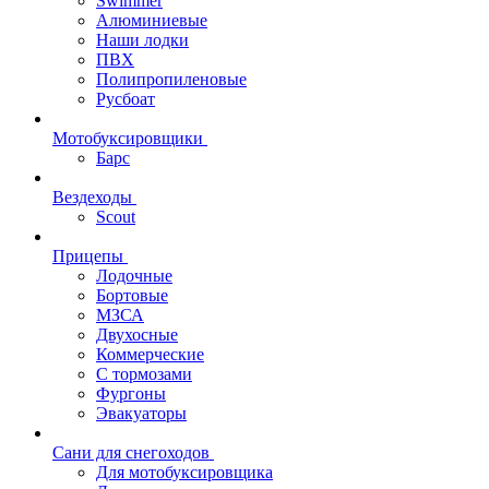
Swimmer
Алюминиевые
Наши лодки
ПВХ
Полипропиленовые
Русбоат
Мотобуксировщики
Барс
Вездеходы
Scout
Прицепы
Лодочные
Бортовые
МЗСА
Двухосные
Коммерческие
С тормозами
Фургоны
Эвакуаторы
Сани для снегоходов
Для мотобуксировщика