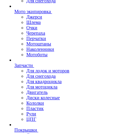
Для снегохода
Мото экипировка
Джерси
Шлема
Очки
Черепаха
Перчатки
Мотоштаны
Наколенники
Мотоботы
Запчасти
Для лодок и моторов
Для снегохода
Для квадроцикла
Для мотоцикла
Двигатель
Диски колесные
Кололки
Пластик
Рули
ЦПГ
Покрышки