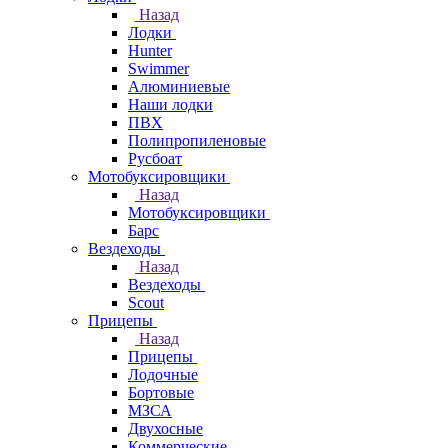
Назад
Лодки
Hunter
Swimmer
Алюминиевые
Наши лодки
ПВХ
Полипропиленовые
Русбоат
Мотобуксировщики
Назад
Мотобуксировщики
Барс
Вездеходы
Назад
Вездеходы
Scout
Прицепы
Назад
Прицепы
Лодочные
Бортовые
МЗСА
Двухосные
Коммерческие