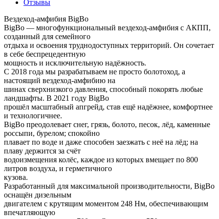
Отзывы
Вездеход-амфибия BigBo
BigBo — многофункциональный вездеход-амфибия с АКПП,
созданный для семейного
отдыха и освоения труднодоступных территорий. Он сочетает
в себе беспрецедентную
мощность и исключительную надёжность.
С 2018 года мы разрабатываем не просто болотоход, а
настоящий вездеход-амфибию на
шинах сверхнизкого давления, способный покорять любые
ландшафты. В 2021 году BigBo
прошёл масштабный апгрейд, став ещё надёжнее, комфортнее
и технологичнее.
BigBo преодолевает снег, грязь, болото, песок, лёд, каменные
россыпи, бурелом; спокойно
плавает по воде и даже способен заезжать с неё на лёд; на
плаву держится за счёт
водоизмещения колёс, каждое из которых вмещает по 800
литров воздуха, и герметичного
кузова.
Разработанный для максимальной производительности, BigBo
оснащён дизельным
двигателем с крутящим моментом 248 Нм, обеспечивающим
впечатляющую