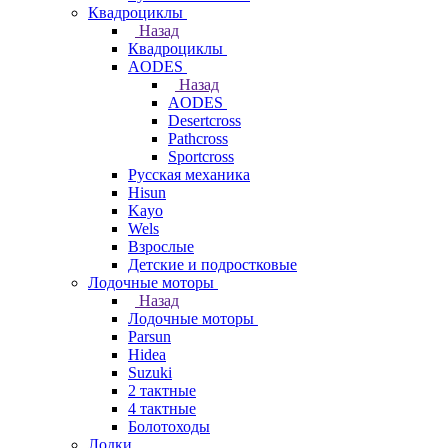
Квадроциклы
Назад
Квадроциклы
AODES
Назад
AODES
Desertcross
Pathcross
Sportcross
Русская механика
Hisun
Kayo
Wels
Взрослые
Детские и подростковые
Лодочные моторы
Назад
Лодочные моторы
Parsun
Hidea
Suzuki
2 тактные
4 тактные
Болотоходы
Лодки