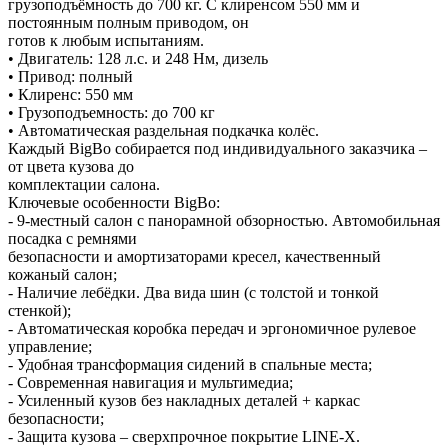
грузоподъёмность до 700 кг. С клиренсом 550 мм и
постоянным полным приводом, он
готов к любым испытаниям.
• Двигатель: 128 л.с. и 248 Нм, дизель
• Привод: полный
• Клиренс: 550 мм
• Грузоподъемность: до 700 кг
• Автоматическая раздельная подкачка колёс.
Каждый BigBo собирается под индивидуального заказчика –
от цвета кузова до
комплектации салона.
Ключевые особенности BigBo:
- 9-местный салон с панорамной обзорностью. Автомобильная
посадка с ремнями
безопасности и амортизаторами кресел, качественный
кожаный салон;
- Наличие лебёдки. Два вида шин (с толстой и тонкой
стенкой);
- Автоматическая коробка передач и эргономичное рулевое
управление;
- Удобная трансформация сидений в спальные места;
- Современная навигация и мультимедиа;
- Усиленный кузов без накладных деталей + каркас
безопасности;
- Защита кузова – сверхпрочное покрытие LINE-X.