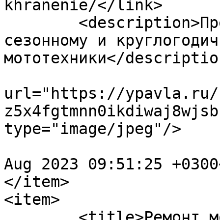
khranenie/</link>

	<description>Предлагаем услуги по 
сезонному и круглогодич
мототехники</description
			<enclosure
url="https://ypavla.ru/
z5x4fgtmnn0ikdiwaj8wjsb
type="image/jpeg"/>

				<pubDate>Th
Aug 2023 09:51:25 +0300
</item>

<item>

	<title>Ремонт мототехники</title>
