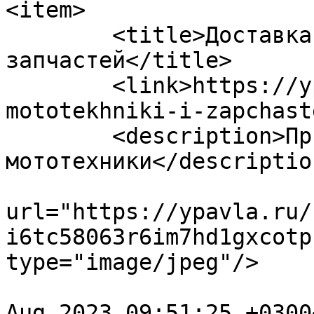
<item>

	<title>Доставка мототехники и 
запчастей</title>

	<link>https://ypavla.ru/services/dostavka-
mototekhniki-i-zapchast
	<description>Прием заказов на любые модели 
мототехники</description
			<enclosure
url="https://ypavla.ru/
i6tc58063r6im7hd1gxcotp
type="image/jpeg"/>

				<pubDate>Th
Aug 2023 09:51:25 +0300