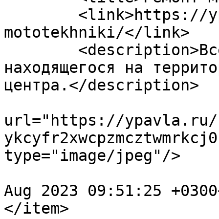
	<link>https://ypavla.ru/services/remont-
mototekhniki/</link>

	<description>Всегда доступны услуги 
находящегося на террито
центра.</description>

			<enclosure
url="https://ypavla.ru/
ykcyfr2xwcpzmcztwmrkcj0
type="image/jpeg"/>

				<pubDate>Th
Aug 2023 09:51:25 +0300
</item>
