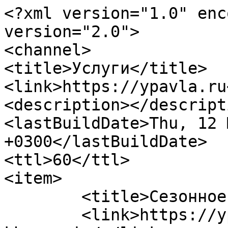
<?xml version="1.0" enc
version="2.0">

<channel>

<title>Услуги</title>

<link>https://ypavla.ru
<description></descripti
<lastBuildDate>Thu, 12 
+0300</lastBuildDate>

<ttl>60</ttl>

<item>

	<title>Сезонное хранение</title>

	<link>https://ypavla.ru/services/sezonnoe-